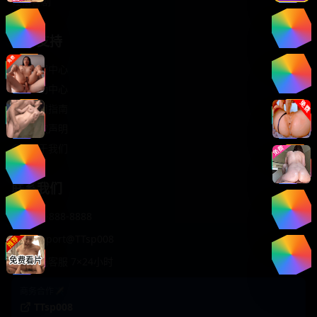
轻松喜剧
服务支持
客服中心
帮助中心
使用指南
版权声明
关于我们
联系我们
400-888-8888
support@TTsp008
在线客服 7×24小时
商务合作✈️
TTsp008