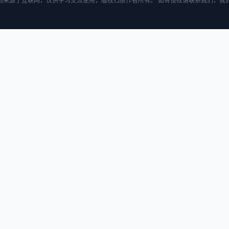
均来源于互联网，仅供学习交流使用，版权归原作者所有。 如有侵权请联系我们，我们