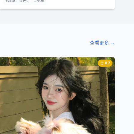
#
战争
#
史诗
#
英雄
查看更多 →
8.7