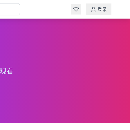
登录
费观看