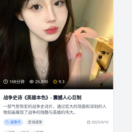
168分钟
26,890
9.3
战争史诗《英雄本色》- 震撼人心巨制
一部气势恢宏的战争史诗片，通过宏大的场面和深刻的人
物刻画展现了战争的残酷与英雄的伟大。
战争片
史诗战争
2025/3/10