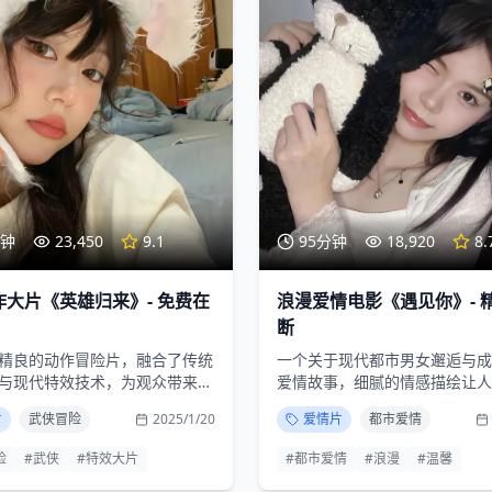
分钟
23,450
9.1
95分钟
18,920
8.
作大片《英雄归来》- 免费在
浪漫爱情电影《遇见你》- 
断
精良的动作冒险片，融合了传统
一个关于现代都市男女邂逅与成
与现代特效技术，为观众带来视
爱情故事，细腻的情感描绘让人
片
武侠冒险
2025/1/20
爱情片
都市爱情
险
#
武侠
#
特效大片
#
都市爱情
#
浪漫
#
温馨