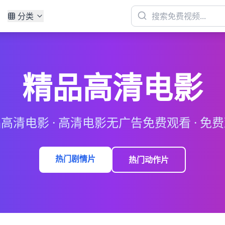
分类
精品高清电影
高清电影 · 高清电影无广告免费观看 · 免
热门剧情片
热门动作片