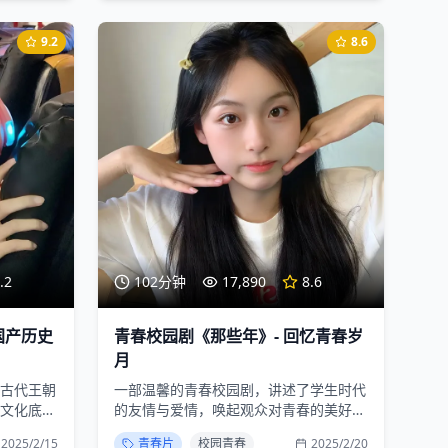
9.2
8.6
.2
102分钟
17,890
8.6
国产历史
青春校园剧《那些年》- 回忆青春岁
月
古代王朝
一部温馨的青春校园剧，讲述了学生时代
文化底
的友情与爱情，唤起观众对青春的美好回
忆。
2025/2/15
青春片
校园青春
2025/2/20