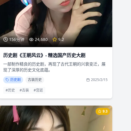
156分钟
24,680
9.2
历史剧《王朝风云》- 精选国产历史大剧
一部制作精良的历史剧，再现了古代王朝的兴衰变迁，展
现了深厚的历史文化底蕴。
历史剧
古装历史
2025/2/15
#
历史
#
古装
#
宫廷
9.3