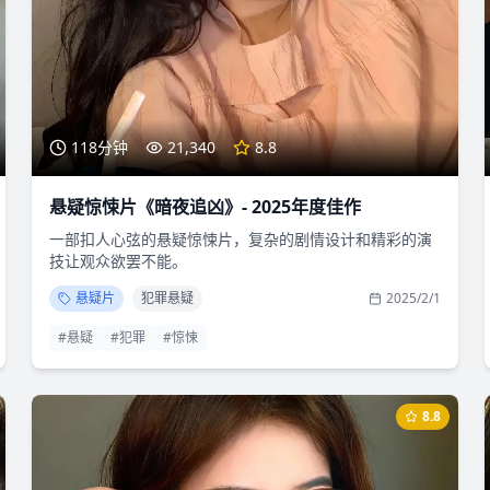
118分钟
21,340
8.8
悬疑惊悚片《暗夜追凶》- 2025年度佳作
一部扣人心弦的悬疑惊悚片，复杂的剧情设计和精彩的演
技让观众欲罢不能。
悬疑片
犯罪悬疑
2025/2/1
#
悬疑
#
犯罪
#
惊悚
8.8