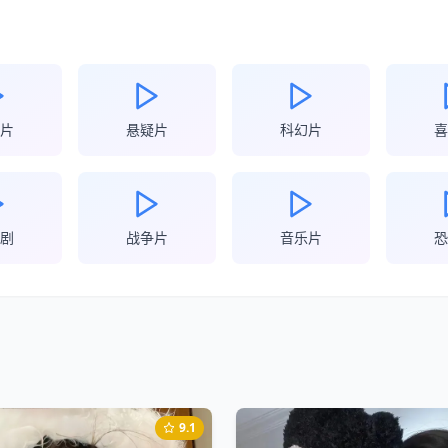
片
悬疑片
科幻片
喜
剧
战争片
音乐片
恐
9.1