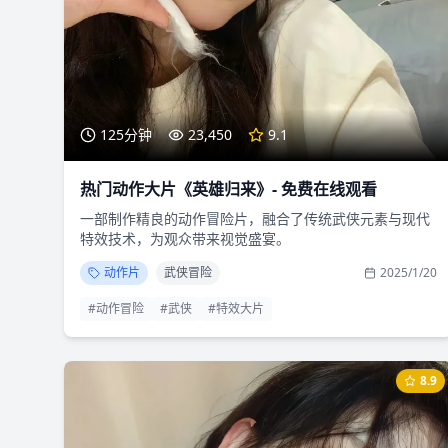
125分钟
23,450
9.1
热门动作大片《英雄归来》- 免费在线观看
一部制作精良的动作冒险片，融合了传统武侠元素与现代
特效技术，为观众带来视觉盛宴。
动作片
武侠冒险
2025/1/20
#
动作冒险
#
武侠
#
特效大片
8.9