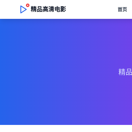
精品高清电影
首页
精品