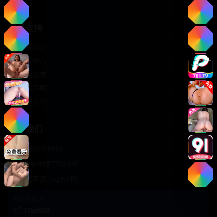
轻松喜剧
服务支持
客服中心
帮助中心
使用指南
版权声明
关于我们
联系我们
400-888-8888
support@TTsp008
在线客服 7×24小时
商务合作✈️
TTsp008