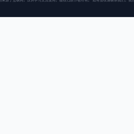
均来源于互联网，仅供学习交流使用，版权归原作者所有。 如有侵权请联系我们，我们