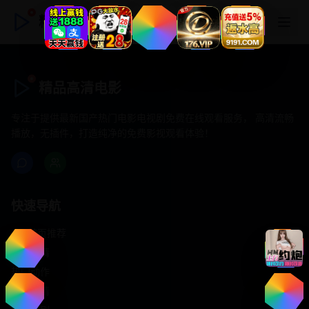
精品高清电影
精品高清电影
专注于提供最新国产热门电影电视剧免费在线观看服务， 高清流畅
播放，无插件，打造纯净的免费影视观看体验！
快速导航
首页推荐
精选剧情
热门动作
浪漫爱情