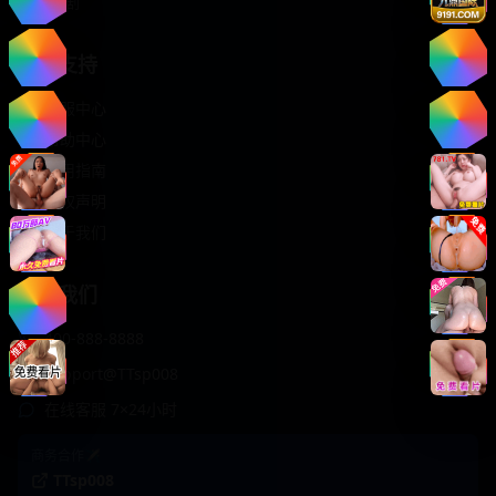
轻松喜剧
服务支持
客服中心
帮助中心
使用指南
版权声明
关于我们
联系我们
400-888-8888
support@TTsp008
在线客服 7×24小时
商务合作✈️
TTsp008